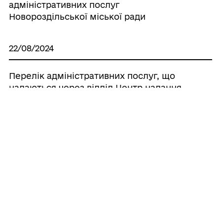
адміністративних послуг
Новороздільської міської ради
22/08/2024
Перелік адміністративних послуг, що
надаються через відділ Центр надання
адміністративних послуг
Новороздільської міської ради
ГРОМАДЯНАМ
Послуги
ПРО ЦНАП
Електронна черга
Команда
ГРОМАДА