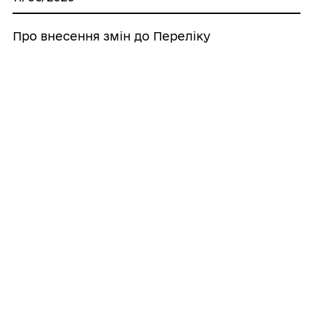
Про внесення змін до Переліку
адміністративних послуг, що надаються
у/через відділ Центр надання
адміністративних послуг
Новороздільської міської ради
22/08/2024
Перелік адміністративних послуг, що
надаються через відділ Центр надання
адміністративних послуг
Новороздільської міської ради
15/05/2024