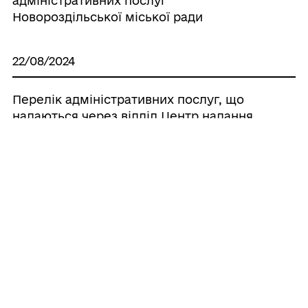
адміністративних послуг
Новороздільської міської ради
22/08/2024
Перелік адміністративних послуг, що
надаються через відділ Центр надання
адміністративних послуг
Новороздільської міської ради
ГРОМАДЯНАМ
Послуги
ПРО ЦНАП
Електронна черга
Команда
ГРОМАДА