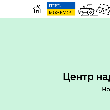
Перелік послуг ЦНАП
Пер
Центр на
Но
Реквізити