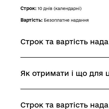
Строк:
10 днів (календарні)
Вартість:
Безоплатне надання
Строк та вартість над
Звичайне надання
Як отримати і що для 
Адміністративний збір: Безоплатне нада
Строк надання: 10 днів (календарні)
Де отримати
Строк та вартість над
Структурні підрозділи з питань соціаль