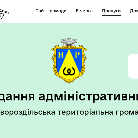
Сайт громади
Е-черга
Послуги
До
елік послуг ВРМ
дання адміністративн
вороздільська територіальна гром