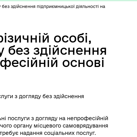
у без здійснення підприємницької діяльності на
ізичній особі,
у без здійснення
фесійній основі
слуги з догляду без здійснення
ьні послуги з догляду на непрофесійній
вчого органу місцевого самоврядування
требує надання соціальних послуг.