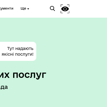
кументи
Ще
Тут надають
якісні послуги!
их послуг
ада