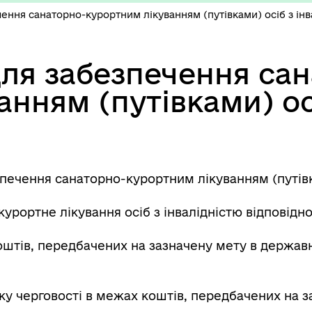
чення санаторно-курортним лікуванням (путівками) осіб з інв
для забезпечення са
нням (путівками) ос
зпечення санаторно-курортним лікуванням (путівк
урортне лікування осіб з інвалідністю відповідн
оштів, передбачених на зазначену мету в держа
ку черговості в межах коштів, передбачених на 