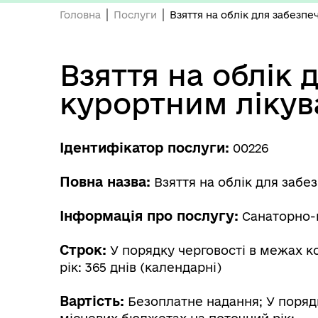
Головна
Послуги
Взяття на облік для забезпе
Взяття на облік 
курортним лікува
Ідентифікатор послуги:
00226
Повна назва:
Взяття на облік для забе
Інформація про послугу:
Санаторно-к
Строк:
У порядку черговості в межах к
рік: 365 днів (календарні)
Вартість:
Безоплатне надання; У поряд