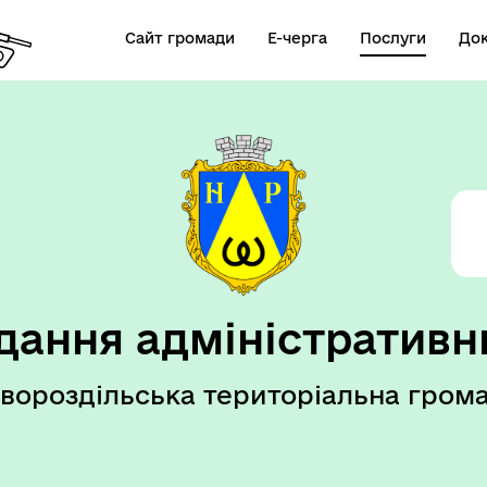
Сайт громади
Е-черга
Послуги
До
елік послуг ВРМ
дання адміністративн
вороздільська територіальна гром