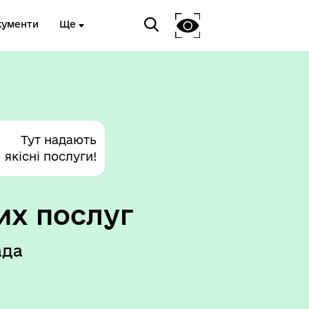
кументи
Ще
Тут надають
якісні послуги!
их послуг
ада