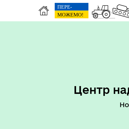
Перелік послуг ЦНАП
Пер
Центр на
Но
Реквізити