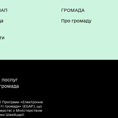
печення санаторно-курортним лікуванням осіб з 
НАП
ГРОМАДА
мання результату
да
Про громаду
лікуванням
урортним лікуванням
и
ти
 послуг
 громада
ї Програми «Електронне
сті громади» (EGAP), що
нерстві з Міністерством
мки Швейцарії.