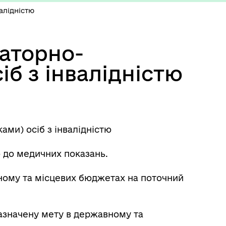
алідністю
наторно-
іб з інвалідністю
ами) осіб з інвалідністю
о до медичних показань.
вному та місцевих бюджетах на поточний
зазначену мету в державному та