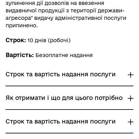
зупинення дії дозволів на ввезення
видавничої продукції з території держави-
агресора" видачу адміністративної послуги
припинено.
Строк:
10 днів (робочі)
Вартість:
Безоплатне надання
Строк та вартість надання послуги
Звичайне надання
Як отримати і що для цього потрібно
Адміністративний збір: Безоплатне надання /
0 UAH /
Строк надання: 10 днів (робочі)
Де отримати
Строк та вартість надання послуги
Державний комітет телебачення і
радіомовлення України