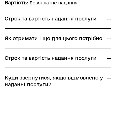
Вартість:
Безоплатне надання
Строк та вартість надання послуги
Звичайне надання
Як отримати і що для цього потрібно
Адміністративний збір: Безоплатне надання /
0 UAH /
Строк надання: 10 днів (робочі)
Де отримати
Строк та вартість надання послуги
Державна служба з морського та річкового
транспорту України
Звичайне надання
Куди звернутися, якщо відмовлено у
Хто і як може подати заяву:
Адміністративний збір: Безоплатне надання /
наданні послуги?
заявник: письмово; особисто
0 UAH /
Строк надання: 10 днів (робочі)
Нормативна база
Хто може звернутися: фізична особа
Підстави для відмови у наданні послуги:
Відсутність оригіналу документа, що
Документи, що необхідно надати для