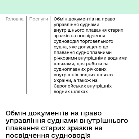
Головна
Послуги
Обмін документів на право
управління суднами
внутрішнього плавання старих
зразків на посвідчення
судноводія торговельного
судна, яке допущено до
плавання судноплавними
річковими внутрішніми водними
шляхами, для роботи на
судноплавних річкових
внутрішніх водних шляхах
України, а також на
Європейських внутрішніх
водних шляхах
Обмін документів на право
управління суднами внутрішнього
плавання старих зразків на
посвідчення судноводія