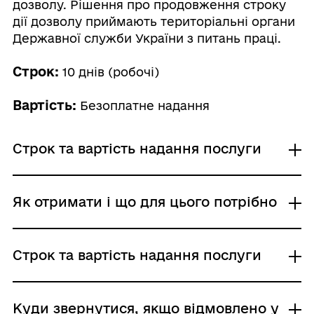
дозволу. Рішення про продовження строку
дії дозволу приймають територіальні органи
Державної служби України з питань праці.
Строк:
10 днів (робочі)
Вартість:
Безоплатне надання
Строк та вартість надання послуги
Звичайне надання
Як отримати і що для цього потрібно
Адміністративний збір: Безоплатне надання /
0 UAH /
Строк надання: 10 днів (робочі)
Де отримати
Строк та вартість надання послуги
Територіальні органи Державної служби
України з питань праці
Центр надання адміністративних послуг за
Звичайне надання
Куди звернутися, якщо відмовлено у