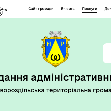
Сайт громади
Е-черга
Послуги
До
елік послуг ВРМ
дання адміністративн
вороздільська територіальна гром