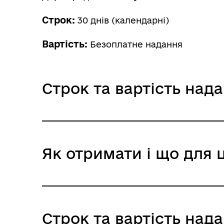
Строк:
30 днів (календарні)
Вартість:
Безоплатне надання
Строк та вартість над
Звичайне надання
Як отримати і що для 
Адміністративний збір: Безоплатне нада
Строк надання: 30 днів (календарні)
Де отримати
Строк та вартість над
Головне управління Державної служби Ук