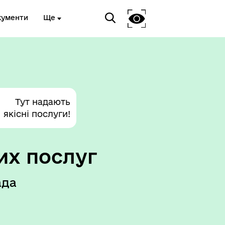
кументи
Ще
Тут надають
якісні послуги!
их послуг
ада