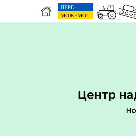
Перелік послуг ЦНАП
Пер
Центр на
Но
Реквізити