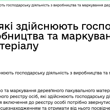
юють господарську діяльність з виробництва та маркування де
 які здійснюють госп
робництва та маркува
теріалу
йснюють господарську діяльність з виробництва та
 та маркування дерев’яного пакувального матері
го реєстру осіб, які здійснюють господарську д
я включення до реєстру особі потрібно звернути
цезнаходженням та отримати від нього посвідче