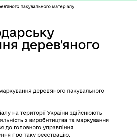
рев'яного пакувального матеріалу
одарську
ння дерев'яного
 маркування дерев'яного пакувального
алу на території України здійснюють
іяльність з виробнтицтва та маркування
ся до головного управління
ння про таку реєстрацію.