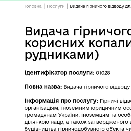
Головна
Послуги
Видача гірничого відводу 
Видача гірничог
корисних копал
рудниками)
Ідентифікатор послуги:
01028
Повна назва:
Видача гірничого відвод
Інформація про послугу:
Гірничі від
організаціям, іноземним юридичним особ
громадянам України, іноземцям та особ
ділянкою надр, а також затвердженого
будівництва гірничодобувного об'єкта ч