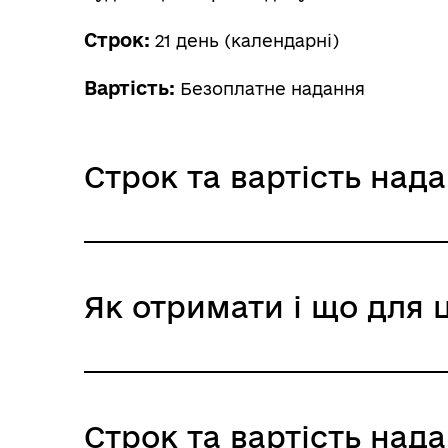
Строк:
21 день (календарні)
Вартість:
Безоплатне надання
Строк та вартість над
Звичайне надання
Як отримати і що для 
Адміністративний збір: Безоплатне нада
Строк надання: 21 день (календарні)
Де отримати
Строк та вартість над
Державна служба України з питань прац