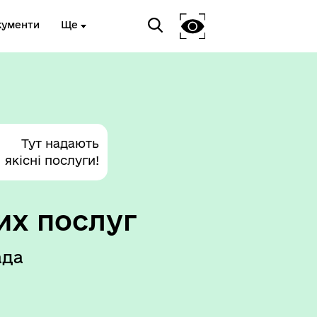
кументи
Ще
Тут надають
якісні послуги!
их послуг
ада