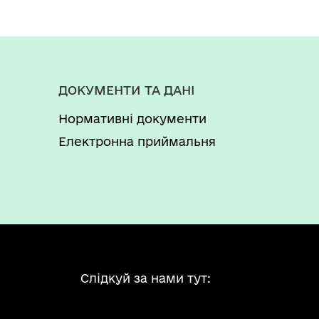
дно з оригіналом» та підписом керівника
аїни з питань праці абзац сьомий,
 затвердження Положення про порядок
уг через центри надання
від 16 травня 2014 р. № 523
ДОКУМЕНТИ ТА ДАНІ
ціального дозволу на користування
Нормативні документи
робки родовища корисних копалин.
Електронна приймальня
Слідкуй за нами тут: