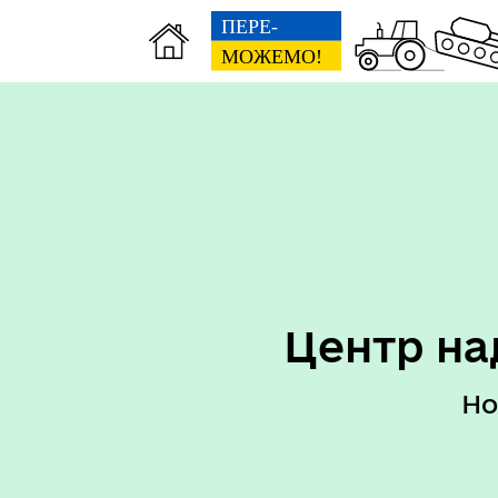
Перелік послуг ЦНАП
Пер
Центр на
Но
Реквізити