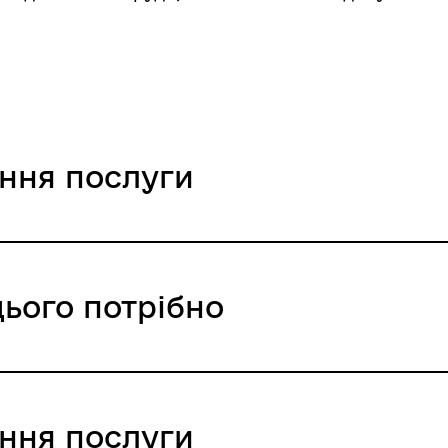
ання послуги
цього потрібно
ння / 0 UAH /
ання послуги
і