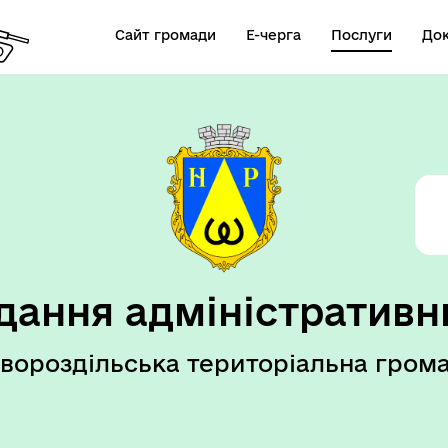
Сайт громади
Е-черга
Послуги
До
елік послуг ВРМ
дання адміністративн
вороздільська територіальна гром