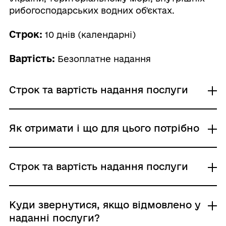
рибогосподарських водних об'єктах.
Строк:
10 днів (календарні)
Вартість:
Безоплатне надання
Строк та вартість надання послуги
Звичайне надання
Як отримати і що для цього потрібно
Адміністративний збір: Безоплатне надання /
0 UAH /
Строк надання: 10 днів (календарні)
Де отримати
Строк та вартість надання послуги
Державне агентство меліорації та рибного
господарства України
Територіальні органи Державного агентства
Звичайне надання
Куди звернутися, якщо відмовлено у
меліорації та рибного господарства України
Адміністративний збір: Безоплатне надання /
наданні послуги?