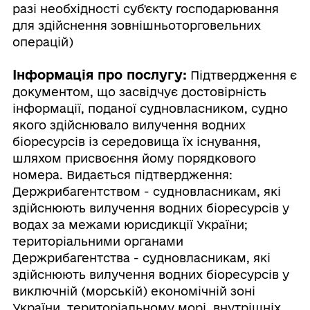
разі необхідності суб'єкту господарювання
для здійснення зовнішньоторговельних
операцій)
Інформація про послугу:
Підтвердження є
документом, що засвідчує достовірність
інформації, поданої судновласником, судно
якого здійснювало вилучення водних
біоресурсів із середовища їх існування,
шляхом присвоєння йому порядкового
номера. Видається підтвердження:
Держрибагентством - судновласникам, які
здійснюють вилучення водних біоресурсів у
водах за межами юрисдикції України;
територіальними органами
Держрибагентства - судновласникам, які
здійснюють вилучення водних біоресурсів у
виключній (морській) економічній зоні
України, територіальному морі, внутрішніх