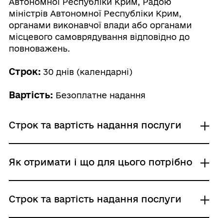
Автономної Республіки Крим, Радою
міністрів Автономної Республіки Крим,
органами виконавчої влади або органами
місцевого самоврядування відповідно до
повноважень.
Строк:
30 днів (календарні)
Вартість:
Безоплатне надання
Строк та вартість надання послуги
Звичайне надання
Як отримати і що для цього потрібно
Адміністративний збір: Безоплатне надання /
0 UAH /
Строк надання: 30 днів (календарні)
Де отримати
Строк та вартість надання послуги
Районні, районні у місті Києві (у разі