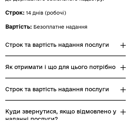
Строк:
14 днів (робочі)
Вартість:
Безоплатне надання
Строк та вартість надання послуги
Звичайне надання
Як отримати і що для цього потрібно
Адміністративний збір: Безоплатне надання /
0 UAH /
Строк надання: 14 днів (робочі)
Де отримати
Строк та вартість надання послуги
Державна служба України з питань геодезії,
картографії та кадастру
Територіальні органи Державної служби з
Звичайне надання
Куди звернутися, якщо відмовлено у
питань геодезії, картографії та кадастру
Адміністративний збір: Безоплатне надання /
наданні послуги?
Центр надання адміністративних послуг
0 UAH /