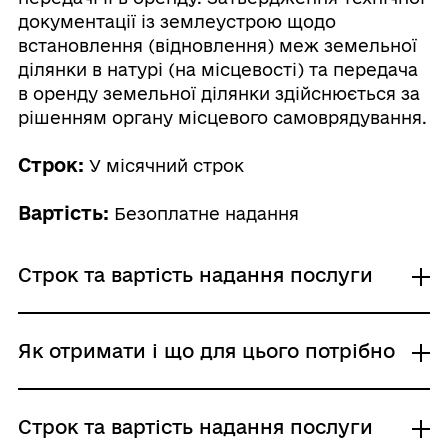
документації із землеустрою щодо
встановлення (відновлення) меж земельної
ділянки в натурі (на місцевості) та передача
в оренду земельної ділянки здійснюється за
рішенням органу місцевого самоврядування.
Строк:
У місячний строк
Вартість:
Безоплатне надання
Строк та вартість надання послуги
Звичайне надання
Як отримати і що для цього потрібно
Адміністративний збір: Безоплатне надання /
0 UAH /
Строк надання: У місячний строк
Де отримати
Строк та вартість надання послуги