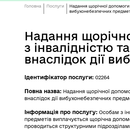
Головна
Послуги
Надання щорічної допомоги н
вибухонебезпечних предмет
Надання щорічно
з інвалідністю т
внаслідок дії в
Ідентифікатор послуги:
02264
Повна назва:
Надання щорічної допомог
внаслідок дії вибухонебезпечних предм
Інформація про послугу:
Особам з ін
предметів виплачується щорічна допом
проводиться структурними підрозділами