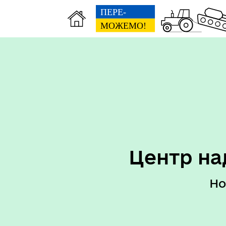
Перелік послуг ЦНАП
Пер
Центр на
Но
Реквізити