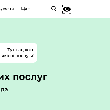
кументи
Ще
Тут надають
якісні послуги!
их послуг
ада