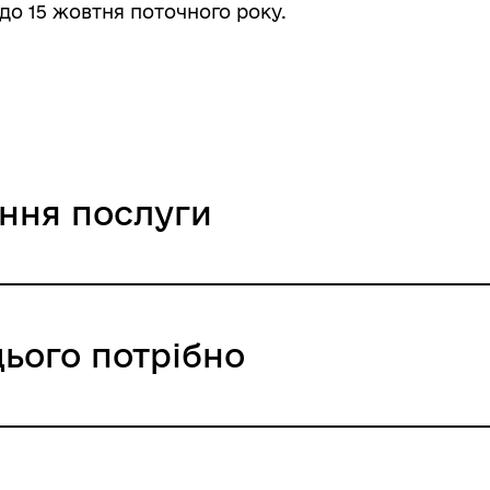
до 15 жовтня поточного року.
ання послуги
цього потрібно
ння / 0 UAH /