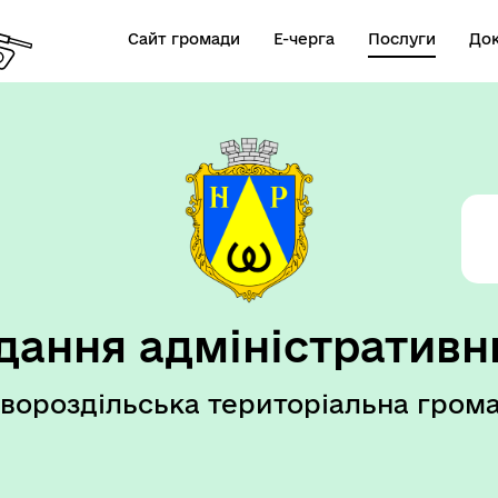
Сайт громади
Е-черга
Послуги
До
елік послуг ВРМ
дання адміністративн
вороздільська територіальна гром