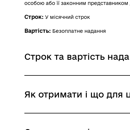
особою або її законним представником 
Строк:
У місячний строк
Вартість:
Безоплатне надання
Строк та вартість над
Звичайне надання
Як отримати і що для 
Адміністративний збір: Безоплатне нада
Строк надання: У місячний строк
Де отримати