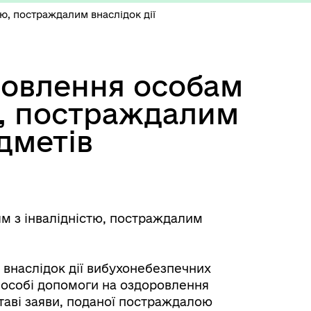
тю, постраждалим внаслідок дії
ровлення особам
тю, постраждалим
дметів
ям з інвалідністю, постраждалим
м внаслідок дії вибухонебезпечних
 особі допомоги на оздоровлення
таві заяви, поданої постраждалою