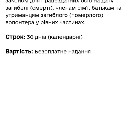
законом для працездатних осіб на дату
загибелі (смерті), членам сім'ї, батькам та
утриманцям загиблого (померлого)
волонтера у рівних частинах.
Строк:
30 днів (календарні)
Вартість:
Безоплатне надання
Інформаційні та технологічні картки
послуг, інші додаткові файли
Строк та вартість надання послуги
00105
Звичайне надання
Як отримати і що для цього потрібно
Адміністративний збір: Безоплатне надання /
0 UAH /