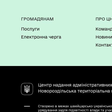
Звіт депутата Новороздільської м
ГРОМАДЯНАМ
ПРО Ц
Послуги
Коман
Електронна черга
Новин
Контак
Центр надання адміністративних
Новороздільська територіальна
Створено в межах швейцарсько-українсько
урядування задля підзвітності влади та уча