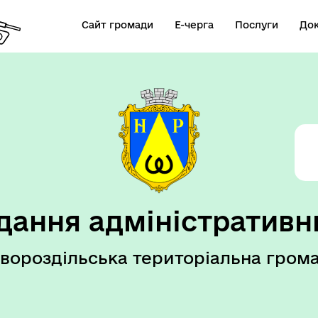
Сайт громади
Е-черга
Послуги
До
елік послуг ВРМ
дання адміністративн
вороздільська територіальна гром