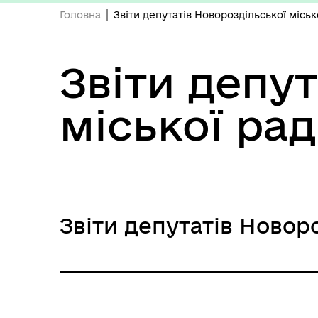
Головна
Звіти депутатів Новороздільської міськ
Звіти депу
міської ра
Звіти депутатів Новоро
Звіт депутата Новороздільської 