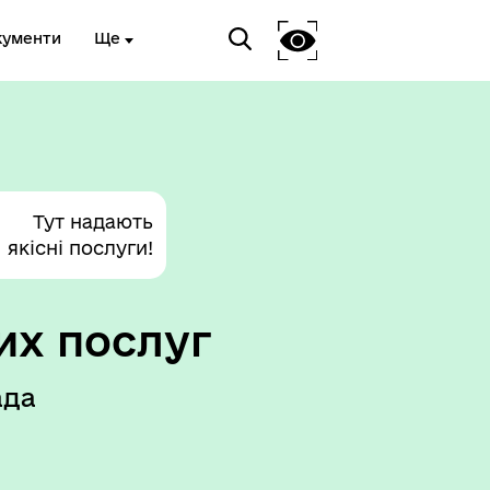
кументи
Ще
Тут надають
якісні послуги!
их послуг
ада