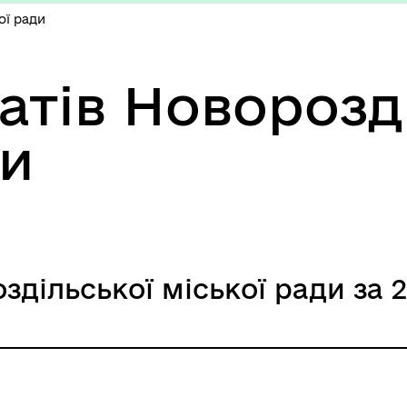
ої ради
татів Новорозд
ди
здільської міської ради за 2
міської ради Шиманської К.В. за 2022 рі