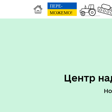
Перелік послуг ЦНАП
Пер
Реквізити
Центр на
Но