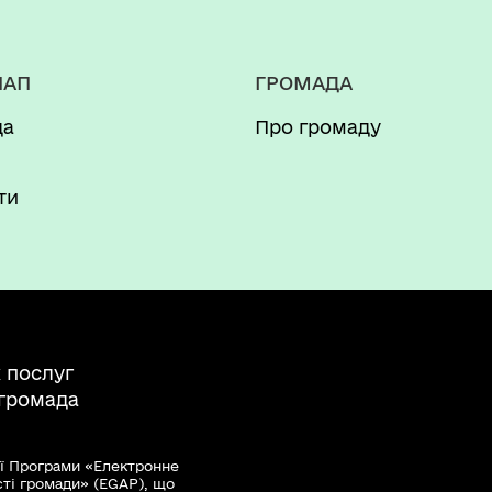
іської ради Коритко Т.В. за 2022 рік
НАП
ГРОМАДА
да
Про громаду
и
ти
 послуг
 громада
ї Програми «Електронне
сті громади» (EGAP), що