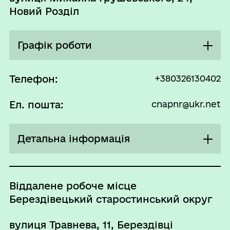
Новий Розділ
Графік роботи
Понеділок
09:00 - 17:00
Телефон:
+380326130402
Вівторок
09:00 - 17:00
Ел. пошта:
cnapnr@ukr.net
Середа
09:00 - 20:00
Четвер
09:00 - 17:00
Детальна інформація
П`ятниця
09:00 - 16:00
Контактні телефони ЦНАП:
Субота
08:00 - 15:00
3-04-02
Віддалене робоче місце
3-04-17 - паспортні послуги;
Неділя
Вихідний
Берездівецький старостинський округ
3-13-77 - соціальні послуги. ДРАЦС
вулиця Травнева, 11, Берездівці