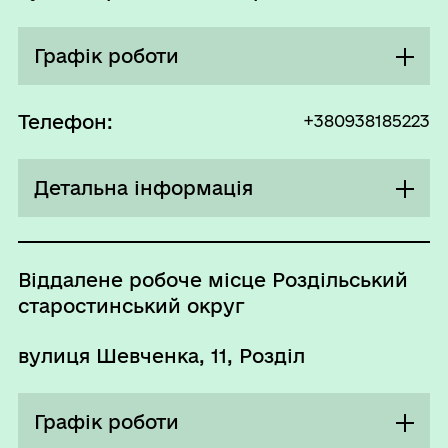
Графік роботи
Понеділок
14:00 - 17:00
Телефон:
+380938185223
Вівторок
09:00 - 17:00
Детальна інформація
Середа
09:00 - 13:00
Четвер
09:00 - 17:00
e-mail
berezdrada@ukr.net
П`ятниця
09:00 - 13:00
Віддалене робоче місце Роздільський
старостинський округ
Субота
Вихідний
Неділя
Вихідний
вулиця Шевченка, 11, Розділ
Графік роботи