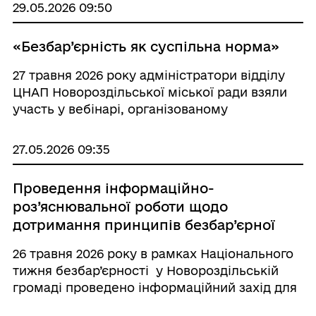
29.05.2026 09:50
«Безбар’єрність як суспільна норма»
27 травня 2026 року адміністратори відділу
ЦНАП Новороздільської міської ради взяли
участь у вебінарі, організованому
управлінням з питань цифрового розвитку
Львівської ОДА, на тему «Безбар’єрність як
27.05.2026 09:35
суспільна норма». Під час заходу учасники
ознайомил ...
Проведення інформаційно-
роз’яснювальної роботи щодо
дотримання принципів безбар’єрної
комунікації та використання
26 травня 2026 року в рамках Національного
коректної, недискримінаційної
тижня безбар’єрності у Новороздільській
термінології під час взаємодії з
громаді проведено інформаційний захід для
відвідувачами із застосуванням
працівників органу міської ради на тему