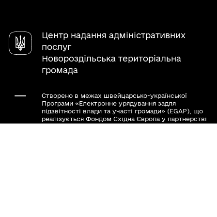
реєстру потужностей операторів ринку
Електронна приймальня
використання потужності
Анулювання дозволу на ввезення видавничої
продукції, що має походження або
Центр надання адміністративних
виготовлена та/або ввозиться з території
Затвердження експортної потужності
послуг
держави-агресора, тимчасово окупованої
Новороздільська територіальна
території України
громада
Створено в межах швейцарсько-української
Програми «Електронне урядування задля
підзвітності влади та участі громади» (EGAP), що
реалізується Фондом Східна Європа у партнерстві
з Міністерством цифрової трансформації України
за підтримки Швейцарії.
Хочете такий сайт з чат-ботом для громади?
www.toolkit.in.ua
Весь контент доступний за ліцензією Creative
Commons Attribution 4.0 International license,