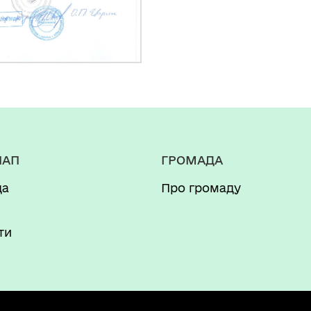
НАП
ГРОМАДА
да
Про громаду
и
ти