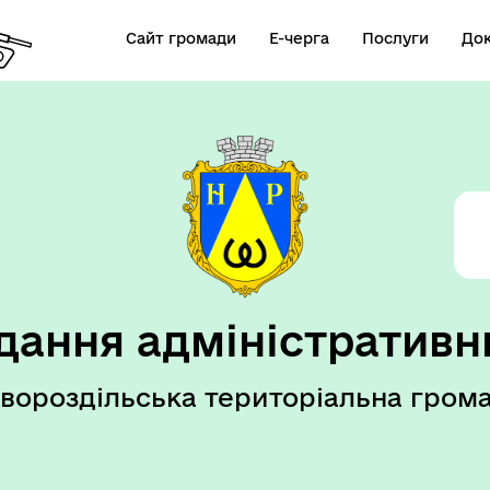
Сайт громади
Е-черга
Послуги
До
елік послуг ВРМ
дання адміністративн
вороздільська територіальна гром