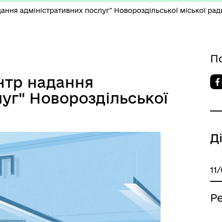
дання адміністративних послуг" Новороздільської міської рад
П
нтр надання
уг" Новороздільської
Д
11
Ре