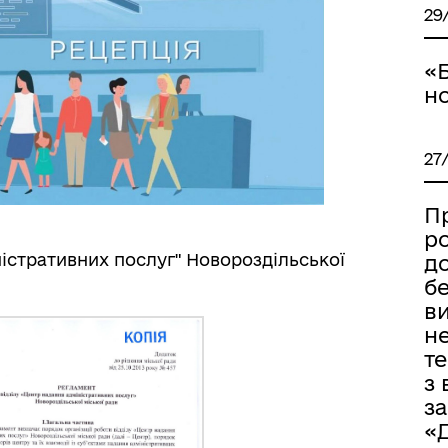
29
«Б
н
27
П
р
ністративних послуг" Новороздільської
д
бе
в
н
те
з 
з
«Д