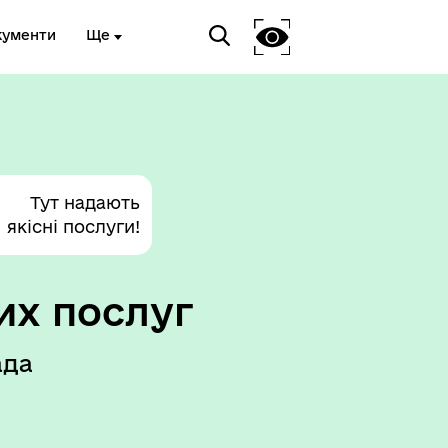
кументи
Ще
Тут надають
якісні послуги!
их послуг
ада