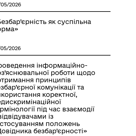
/05/2026
езбар’єрність як суспільна
орма»
/05/2026
роведення інформаційно-
оз’яснювальної роботи щодо
отримання принципів
збар’єрної комунікації та
икористання коректної,
едискримінаційної
рмінології під час взаємодії
відвідувачами із
астосуванням положень
овідника безбар’єрності»