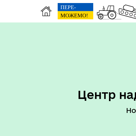
Перелік послуг ЦНАП
Пер
Центр на
Но