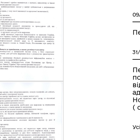
09
П
31
П
п
ві
ад
Но
( 
Ус